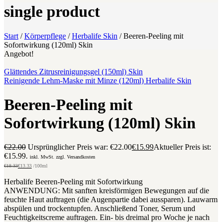
single product
Start
/
Körperpflege
/
Herbalife Skin
/
Beeren-Peeling mit
Sofortwirkung (120ml) Skin
Angebot!
Glättendes Zitrusreinigungsgel (150ml) Skin
Reinigende Lehm-Maske mit Minze (120ml) Herbalife Skin
Beeren-Peeling mit
Sofortwirkung (120ml) Skin
€
22.00
Ursprünglicher Preis war: €22.00
€
15.99
Aktueller Preis ist:
€15.99.
inkl. MwSt. zzgl. Versandkosten
€
18.33
€
13.33
/100ml
Herbalife Beeren-Peeling mit Sofortwirkung
ANWENDUNG: Mit sanften kreisförmigen Bewegungen auf die
feuchte Haut auftragen (die Augenpartie dabei aussparen). Lauwarm
abspülen und trockentupfen. Anschließend Toner, Serum und
Feuchtigkeitscreme auftragen. Ein- bis dreimal pro Woche je nach