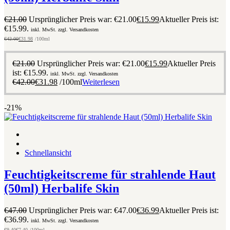
€
21.00
Ursprünglicher Preis war: €21.00
€
15.99
Aktueller Preis ist:
€15.99.
inkl. MwSt. zzgl. Versandkosten
€
42.00
€
31.98
/100ml
€
21.00
Ursprünglicher Preis war: €21.00
€
15.99
Aktueller Preis
ist: €15.99.
inkl. MwSt. zzgl. Versandkosten
€
42.00
€
31.98
/100ml
Weiterlesen
-21%
Schnellansicht
Feuchtigkeitscreme für strahlende Haut
(50ml) Herbalife Skin
€
47.00
Ursprünglicher Preis war: €47.00
€
36.99
Aktueller Preis ist:
€36.99.
inkl. MwSt. zzgl. Versandkosten
€
9.40
€
7.40
/100ml