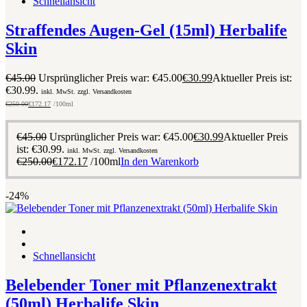
Schnellansicht
Straffendes Augen-Gel (15ml) Herbalife
Skin
€
45.00
Ursprünglicher Preis war: €45.00
€
30.99
Aktueller Preis ist:
€30.99.
inkl. MwSt. zzgl. Versandkosten
€
250.00
€
172.17
/100ml
€
45.00
Ursprünglicher Preis war: €45.00
€
30.99
Aktueller Preis
ist: €30.99.
inkl. MwSt. zzgl. Versandkosten
€
250.00
€
172.17
/100ml
In den Warenkorb
-24%
Schnellansicht
Belebender Toner mit Pflanzenextrakt
(50ml) Herbalife Skin